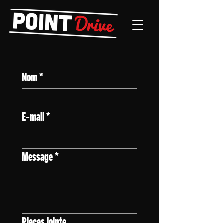
Nom
*
E‑mail
*
Message
*
Pieces jointe